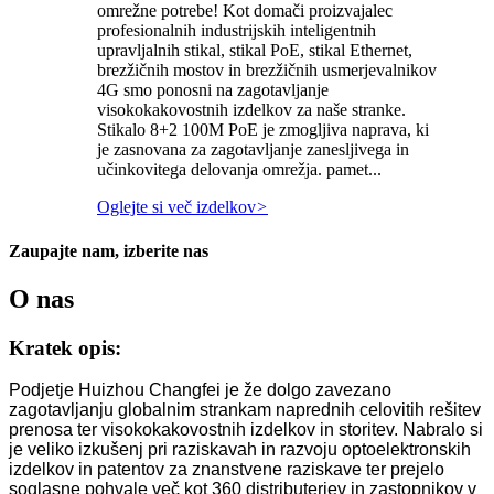
omrežne potrebe! Kot domači proizvajalec
profesionalnih industrijskih inteligentnih
upravljalnih stikal, stikal PoE, stikal Ethernet,
brezžičnih mostov in brezžičnih usmerjevalnikov
4G smo ponosni na zagotavljanje
visokokakovostnih izdelkov za naše stranke.
Stikalo 8+2 100M PoE je zmogljiva naprava, ki
je zasnovana za zagotavljanje zanesljivega in
učinkovitega delovanja omrežja. pamet...
Oglejte si več izdelkov
>
Zaupajte nam, izberite nas
O nas
Kratek opis:
Podjetje Huizhou Changfei je že dolgo zavezano
zagotavljanju globalnim strankam naprednih celovitih rešitev
prenosa ter visokokakovostnih izdelkov in storitev. Nabralo si
je veliko izkušenj pri raziskavah in razvoju optoelektronskih
izdelkov in patentov za znanstvene raziskave ter prejelo
soglasne pohvale več kot 360 distributerjev in zastopnikov v