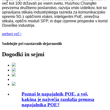
več kot 100 državah po vsem svetu. Huizhou Changfei
prevzema družbeno poslanstvo, razvija vrsto izdelkov, kot so
upravljana stikala industrijskega razreda za komunikacijsko
opremo 5G z optičnimi vlakni, inteligentni PoE, omrežna
stikala, optični moduli SFP, in daje izjemne prispevke v korist
človeške industrije.
preberi več
>
Sodelujte pri razstavnih dejavnostih
Dogodki in sejmi
Poznaš le napajalnik POE, a veš,
kakšna je največja razdalja prenosa
napajalnika POE?