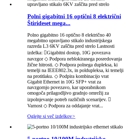
Polni gigabitni 16 optični 8 električni
Štirideset mega...
Polno gigabitno 16 optično 8 električno 40
megabitno upravljano stikalo industrijskega
razreda L3 6KV zaščita pred strelo Lastnosti
izdelka: Gigabitni dostop, 10G povezava
navzgor ◇ Podpora neblokiranega posredovanja
žične hitrosti. ◇ Podpora polnega dupleksa, ki
temelji na IEEE802.3x, in poldupleksa, ki temelji
na protitlaku. ◇ Podpira kombinacijo vrat
Gigabit Ethernet in 10G SFP+ vrat za
navzgornjo povezavo, kar uporabnikom
omogoča prilagodljivo gradnjo omrežij za
izpolnjevanje potreb različnih scenarijev. 
Varnost ◇ Podpora za oddajanje vrat...
Oglejte si več izdelkov
>
5-portno 10/100M industrijsko