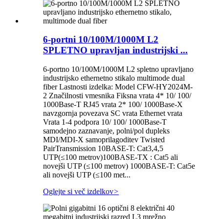
6-portni 10/100M/1000M L2
SPLETNO upravljan industrijski ...
6-portno 10/100M/1000M L2 spletno upravljano
industrijsko ethernetno stikalo multimode dual
fiber Lastnosti izdelka: Model CFW-HY2024M-
2 Značilnosti vmesnika Fiksna vrata 4* 10/ 100/
1000Base-T RJ45 vrata 2* 100/ 1000Base-X
navzgornja povezava SC vrata Ethernet vrata
Vrata 1-4 podpora 10/ 100/ 1000Base-T
samodejno zaznavanje, polni/pol dupleks
MDI/MDI-X samoprilagoditev Twisted
PairTransmission 10BASE-T: Cat3,4,5
UTP(≤100 metrov)100BASE-TX : Cat5 ali
novejši UTP (≤100 metrov) 1000BASE-T: Cat5e
ali novejši UTP (≤100 met...
Oglejte si več izdelkov
>