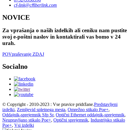
cf-link@cffiberlink.com
NOVICE
Za vprašanja o naših izdelkih ali ceniku nam pustite
svoj e-poštni naslov in kontaktirali vas bomo v 24
urah.
POVpraševanje ZDAJ
Socialno
© Copyright - 2010-2023 : Vse pravice pridržane.
Predstavljeni
izdelki
,
Zemljevid spletnega mesta
,
Omrežno stikalo Poe+
,
Oddajnik-sprejemnik Sfp Sr
,
Optični Ethernet oddajnik-sprejemnik
,
Neupravljano stikalo Poe+
,
Optični sprejemnik
,
Industrijsko stikalo
Poe+
,
Vsi izdelki