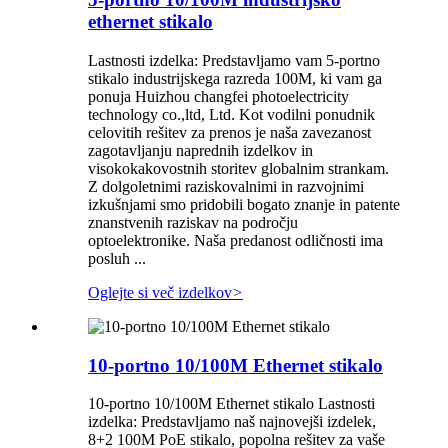
ethernet stikalo
Lastnosti izdelka: Predstavljamo vam 5-portno
stikalo industrijskega razreda 100M, ki vam ga
ponuja Huizhou changfei photoelectricity
technology co.,ltd, Ltd. Kot vodilni ponudnik
celovitih rešitev za prenos je naša zavezanost
zagotavljanju naprednih izdelkov in
visokokakovostnih storitev globalnim strankam.
Z dolgoletnimi raziskovalnimi in razvojnimi
izkušnjami smo pridobili bogato znanje in patente
znanstvenih raziskav na področju
optoelektronike. Naša predanost odličnosti ima
posluh ...
Oglejte si več izdelkov
>
10-portno 10/100M Ethernet stikalo
10-portno 10/100M Ethernet stikalo Lastnosti
izdelka: Predstavljamo naš najnovejši izdelek,
8+2 100M PoE stikalo, popolna rešitev za vaše