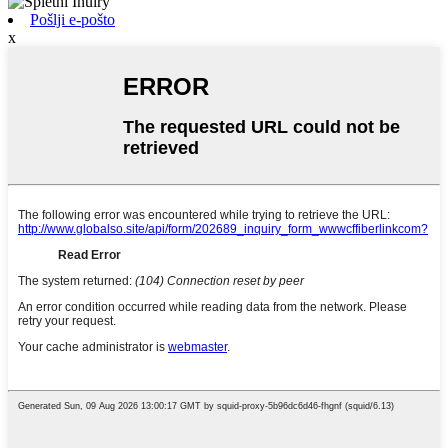
Pošlji e-pošto
x