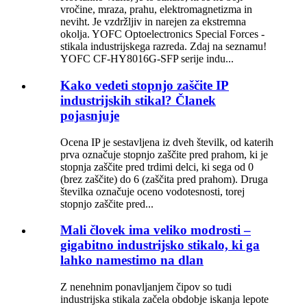
vročine, mraza, prahu, elektromagnetizma in
neviht. Je vzdržljiv in narejen za ekstremna
okolja. YOFC Optoelectronics Special Forces -
stikala industrijskega razreda. Zdaj na seznamu!
YOFC CF-HY8016G-SFP serije indu...
Kako vedeti stopnjo zaščite IP
industrijskih stikal? Članek
pojasnjuje
Ocena IP je sestavljena iz dveh številk, od katerih
prva označuje stopnjo zaščite pred prahom, ki je
stopnja zaščite pred trdimi delci, ki sega od 0
(brez zaščite) do 6 (zaščita pred prahom). Druga
številka označuje oceno vodotesnosti, torej
stopnjo zaščite pred...
Mali človek ima veliko modrosti –
gigabitno industrijsko stikalo, ki ga
lahko namestimo na dlan
Z nenehnim ponavljanjem čipov so tudi
industrijska stikala začela obdobje iskanja lepote