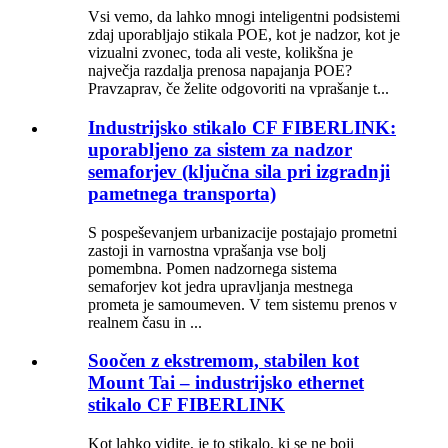
Vsi vemo, da lahko mnogi inteligentni podsistemi
zdaj uporabljajo stikala POE, kot je nadzor, kot je
vizualni zvonec, toda ali veste, kolikšna je
največja razdalja prenosa napajanja POE?
Pravzaprav, če želite odgovoriti na vprašanje t...
Industrijsko stikalo CF FIBERLINK:
uporabljeno za sistem za nadzor
semaforjev (ključna sila pri izgradnji
pametnega transporta)
S pospeševanjem urbanizacije postajajo prometni
zastoji in varnostna vprašanja vse bolj
pomembna. Pomen nadzornega sistema
semaforjev kot jedra upravljanja mestnega
prometa je samoumeven. V tem sistemu prenos v
realnem času in ...
Soočen z ekstremom, stabilen kot
Mount Tai – industrijsko ethernet
stikalo CF FIBERLINK
Kot lahko vidite, je to stikalo, ki se ne boji