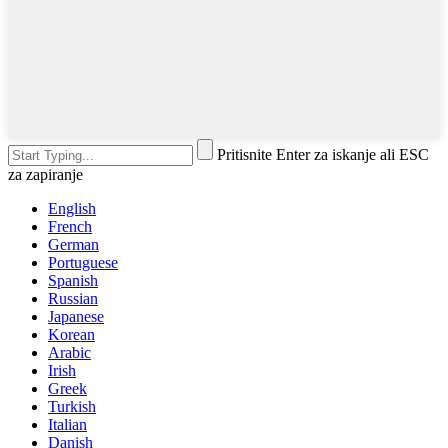
Pritisnite Enter za iskanje ali ESC
za zapiranje
English
French
German
Portuguese
Spanish
Russian
Japanese
Korean
Arabic
Irish
Greek
Turkish
Italian
Danish